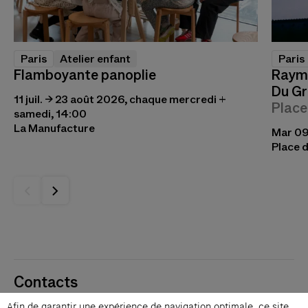
Paris
Atelier enfant
Paris
Flamboyante panoplie
Raymo
Du Gr
11 juil. → 23 août 2026, chaque mercredi +
Place
samedi, 14:00
La Manufacture
Mar 09 
Place d
Contacts
Membres
Afin de garantir une expérience de navigation optimale, ce site