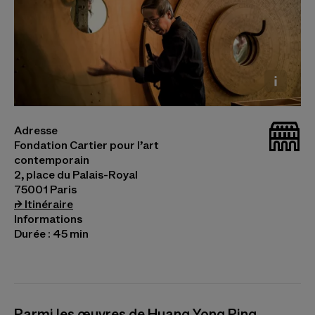
Huang Yong Ping, Les Nuits de l'Incertitude, 20
_bat
Adresse
septembre 2014 © Olivier Ouadah
Fondation Cartier pour l’art
contemporain
2, place du Palais-Royal
75001 Paris
(s’ouvre dans un nouvel onglet)
⮣
Itinéraire
Informations
Durée : 45 min
Parmi les œuvres de Huang Yong Ping