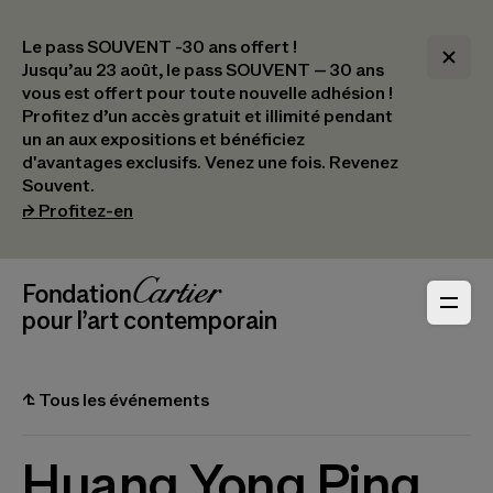
Le pass SOUVENT -30 ans offert !
Jusqu’au 23 août, le pass SOUVENT – 30 ans
vous est offert pour toute nouvelle adhésion !​
Profitez d’un accès gratuit et illimité pendant
un an aux expositions et bénéficiez
d'avantages exclusifs.​ Venez une fois. Revenez
Souvent.
(s’ouvre dans un nouvel onglet)
⮣
Profitez-en
Navigation en-tête
Fondation Cartier
_logo
pour l’art contemporain
⮤
Tous les événements
Huang Yong Ping,