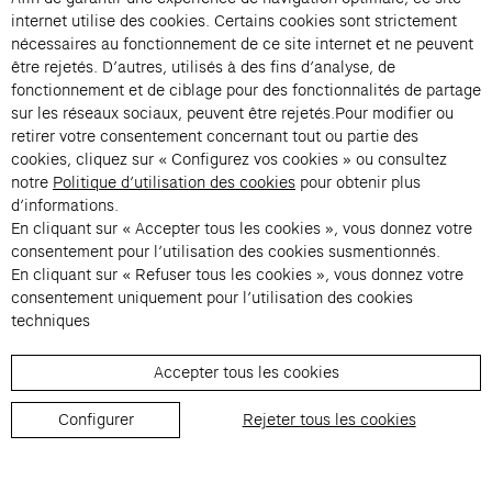
Presse
internet utilise des cookies. Certains cookies sont strictement
Privatisations
nécessaires au fonctionnement de ce site internet et ne peuvent
être rejetés. D’autres, utilisés à des fins d’analyse, de
Changer de langue 
fonctionnement et de ciblage pour des fonctionnalités de partage
Inscription à la newsletter
sur les réseaux sociaux, peuvent être rejetés.Pour modifier ou
retirer votre consentement concernant tout ou partie des
cookies, cliquez sur « Configurez vos cookies » ou consultez
→
notre
Politique d’utilisation des cookies
pour obtenir plus
En vous inscrivant à notre newsletter, vous acceptez notre politique de
d’informations.
confidentialité.
En cliquant sur « Accepter tous les cookies », vous donnez votre
Instagram (s’ouvre dans un nouvel onglet)
Facebook (s’ouvre dans un nouvel onglet)
Pinterest (s’ouvre dans un nouvel onglet)
Youtube (s’ouvre dans un nouvel onglet)
Spotify (s’ouvre dans un nouvel onglet)
LinkedIn (s’ouvre dans un nouvel onglet)
Google Arts & Culture (s’ouvre dans un nouv
consentement pour l’utilisation des cookies susmentionnés.
En cliquant sur « Refuser tous les cookies », vous donnez votre
consentement uniquement pour l’utilisation des cookies
Fondation Cartier pour l’art 
techniques
Accepter tous les cookies
© 2026 Fondation Cartier
Règlement de visite
Conditions Générales de Vente
Configurer
Rejeter tous les cookies
Politique de confidentialité
Mentions légales
Recrutement