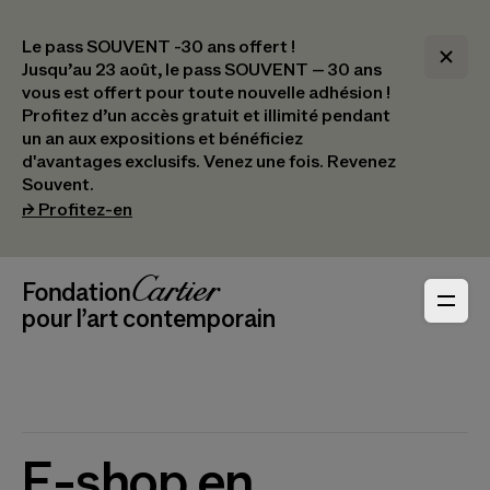
Le pass SOUVENT -30 ans offert !
Jusqu’au 23 août, le pass SOUVENT – 30 ans
vous est offert pour toute nouvelle adhésion !​
Profitez d’un accès gratuit et illimité pendant
un an aux expositions et bénéficiez
d'avantages exclusifs.​ Venez une fois. Revenez
Souvent.
(s’ouvre dans un nouvel onglet)
⮣
Profitez-en
Navigation en-tête
Fondation Cartier
_logo
pour l’art contemporain
E-shop en