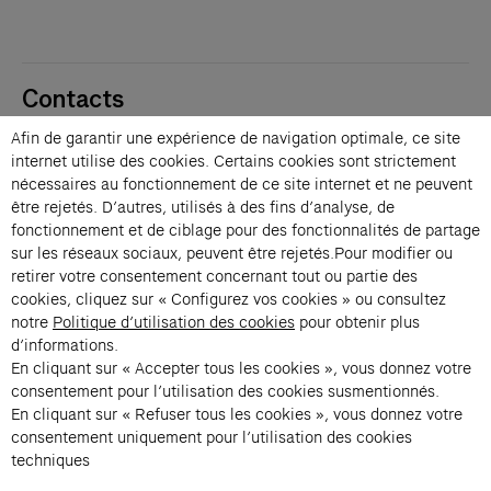
Contacts
Membres
Afin de garantir une expérience de navigation optimale, ce site
Presse
internet utilise des cookies. Certains cookies sont strictement
Privatisations
nécessaires au fonctionnement de ce site internet et ne peuvent
être rejetés. D’autres, utilisés à des fins d’analyse, de
Changer de langue 
fonctionnement et de ciblage pour des fonctionnalités de partage
Inscription à la newsletter
sur les réseaux sociaux, peuvent être rejetés.Pour modifier ou
retirer votre consentement concernant tout ou partie des
cookies, cliquez sur « Configurez vos cookies » ou consultez
→
notre
Politique d’utilisation des cookies
pour obtenir plus
En vous inscrivant à notre newsletter, vous acceptez notre politique de
d’informations.
confidentialité.
En cliquant sur « Accepter tous les cookies », vous donnez votre
Instagram (s’ouvre dans un nouvel onglet)
Facebook (s’ouvre dans un nouvel onglet)
Pinterest (s’ouvre dans un nouvel onglet)
Youtube (s’ouvre dans un nouvel onglet)
Spotify (s’ouvre dans un nouvel onglet)
LinkedIn (s’ouvre dans un nouvel onglet)
Google Arts & Culture (s’ouvre dans un nouv
consentement pour l’utilisation des cookies susmentionnés.
En cliquant sur « Refuser tous les cookies », vous donnez votre
consentement uniquement pour l’utilisation des cookies
Fondation Cartier pour l’art 
techniques