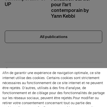
UP
pour l’art
contemporain by
Yann Kebbi
All publications
Contacts
Afin de garantir une expérience de navigation optimale, ce site
Membership
internet utilise des cookies. Certains cookies sont strictement
Press
nécessaires au fonctionnement de ce site internet et ne peuvent
Private events
être rejetés. D’autres, utilisés à des fins d’analyse, de
fonctionnement et de ciblage pour des fonctionnalités de partage
Change language 
sur les réseaux sociaux, peuvent être rejetés.Pour modifier ou
Subscribe to our newsletter
retirer votre consentement concernant tout ou partie des