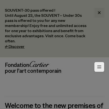
SOUVENT-30 pass offered !
Until August 23, the SOUVENT– Under 30s
pass is offered to you for any new
membership! Enjoy free and unlimited access
for one year to exhibitions and benefit from
exclusive advantages. Visit once. Come back
often.
(opens in a new tab)
⮣
Discover
Header Navigation
Fondation Cartier
_logo
pour l’art contemporain
Welcome to the new premises of