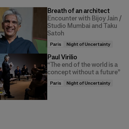
Breath of an architect
Encounter with Bijoy Jain /
Studio Mumbai and Taku
Satoh
Paris
Night of Uncertainty
Paul Virilio
“The end of the world is a
concept without a future”
Paris
Night of Uncertainty