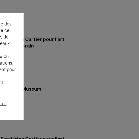
se des
de ce
e, de
Fondation Cartier pour l’art
seaux
contemporain
 » ou
ations.
ent pour
nt
Hammer Museum
kies
Fondation Cartier pour l’art