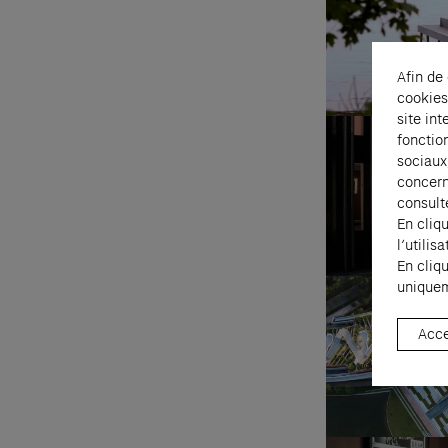
Afin de
cookies
site int
fonctio
sociaux
concern
consult
En cliq
l’utili
En cliq
uniquem
Acce