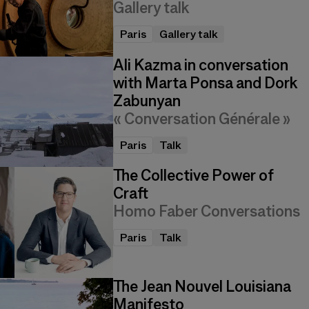
Gallery talk
Paris
Gallery talk
Ali Kazma in conversation
with Marta Ponsa and Dork
Zabunyan
« Conversation Générale »
Paris
Talk
The Collective Power of
Craft
Homo Faber Conversations
Paris
Talk
The Jean Nouvel Louisiana
Manifesto