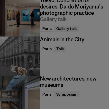
Tokyo: Concretion of
desires. Daido Moriyama's
photographic practice
Gallery talk
Paris
Gallery talk
Animals in the City
Paris
Talk
New architectures, new
museums
Paris
Symposium