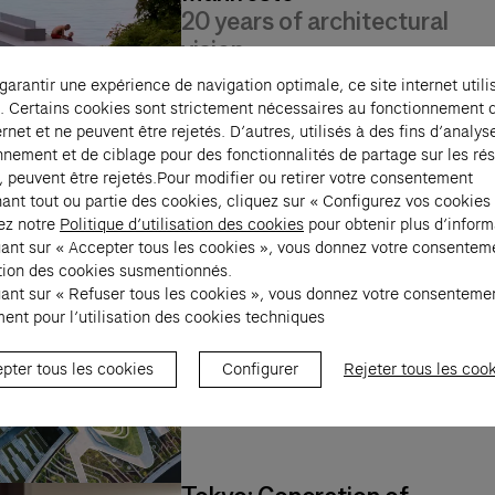
20 years of architectural
vision
 garantir une expérience de navigation optimale, ce site internet utili
Humlebæk, Danemark
Symposium
. Certains cookies sont strictement nécessaires au fonctionnement 
ernet et ne peuvent être rejetés. D’autres, utilisés à des fins d’analys
Joan Mitchell and poetry
nnement et de ciblage pour des fonctionnalités de partage sur les ré
Gallery talk
, peuvent être rejetés.Pour modifier ou retirer votre consentement
ant tout ou partie des cookies, cliquez sur « Configurez vos cookies
Paris
Gallery talk
ez notre
Politique d’utilisation des cookies
pour obtenir plus d’inform
uant sur « Accepter tous les cookies », vous donnez votre consentem
sation des cookies susmentionnés.
uant sur « Refuser tous les cookies », vous donnez votre consenteme
In Focus: Transformation
ent pour l’utilisation des cookies techniques
The World Around
pter tous les cookies
Configurer
Rejeter tous les coo
Los Angeles
Talk