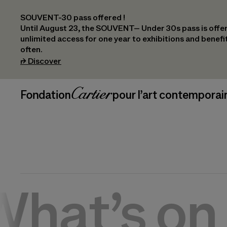
SOUVENT-30 pass offered !
Until August 23, the SOUVENT– Under 30s pass is offer
unlimited access for one year to exhibitions and benef
often.
(opens in a new tab)
⮣
Discover
Header Navigation
Fondation Cartier
_logo
pour l’art contemporai
What’s on