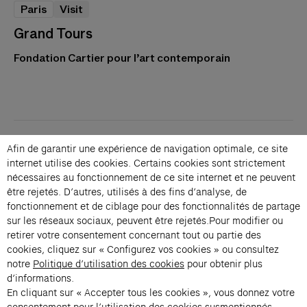
Paris
Visit
Grand Tours
Fondation Cartier pour l’art contemporain
Contacts
Afin de garantir une expérience de navigation optimale, ce site
Membership
internet utilise des cookies. Certains cookies sont strictement
Press
nécessaires au fonctionnement de ce site internet et ne peuvent
être rejetés. D’autres, utilisés à des fins d’analyse, de
Private events
fonctionnement et de ciblage pour des fonctionnalités de partage
Change language 
sur les réseaux sociaux, peuvent être rejetés.Pour modifier ou
Subscribe to our newsletter
retirer votre consentement concernant tout ou partie des
cookies, cliquez sur « Configurez vos cookies » ou consultez
notre
Politique d’utilisation des cookies
pour obtenir plus
→
d’informations.
En cliquant sur « Accepter tous les cookies », vous donnez votre
Fondation Cartier uses your email address to send you its newsletter.
You can unsubscribe at any time using the unsubscribe link. For more