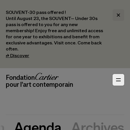
SOUVENT-30 pass offered !
Until August 23, the SOUVENT– Under 30s
pass is offered to you for any new
membership! Enjoy free and unlimited access
for one year to exhibitions and benefit from
exclusive advantages. Visit once. Come back
often.
(opens in a new tab)
⮣
Discover
Header Navigation
Fondation Cartier
_logo
pour l’art contemporain
n
Agenda
Archives