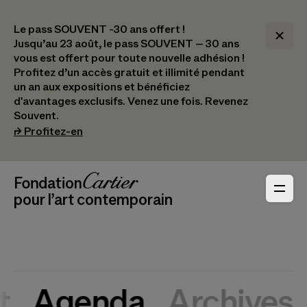
Le pass SOUVENT -30 ans offert !
Jusqu’au 23 août, le pass SOUVENT – 30 ans
vous est offert pour toute nouvelle adhésion !​
Profitez d’un accès gratuit et illimité pendant
un an aux expositions et bénéficiez
d'avantages exclusifs.​ Venez une fois. Revenez
Souvent.
(s’ouvre dans un nouvel onglet)
⮣
Profitez-en
Navigation en-tête
Fondation Cartier
_logo
pour l’art contemporain
t
Agenda
Archives