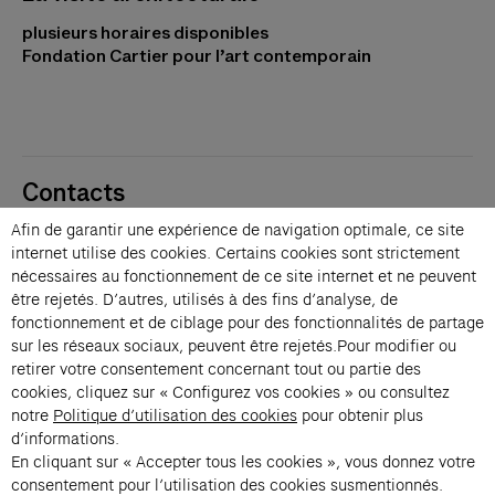
plusieurs horaires disponibles
Fondation Cartier pour l’art contemporain
Contacts
Membres
Afin de garantir une expérience de navigation optimale, ce site
Presse
internet utilise des cookies. Certains cookies sont strictement
Privatisations
nécessaires au fonctionnement de ce site internet et ne peuvent
être rejetés. D’autres, utilisés à des fins d’analyse, de
Changer de langue 
fonctionnement et de ciblage pour des fonctionnalités de partage
Inscription à la newsletter
sur les réseaux sociaux, peuvent être rejetés.Pour modifier ou
retirer votre consentement concernant tout ou partie des
cookies, cliquez sur « Configurez vos cookies » ou consultez
→
notre
Politique d’utilisation des cookies
pour obtenir plus
d’informations.
En vous inscrivant à notre newsletter, vous acceptez notre politique de
confidentialité.
En cliquant sur « Accepter tous les cookies », vous donnez votre
Instagram (s’ouvre dans un nouvel onglet)
Facebook (s’ouvre dans un nouvel onglet)
Pinterest (s’ouvre dans un nouvel onglet)
Youtube (s’ouvre dans un nouvel onglet)
Spotify (s’ouvre dans un nouvel onglet)
LinkedIn (s’ouvre dans un nouvel onglet)
Google Arts & Culture (s’ouvre dans un nouv
consentement pour l’utilisation des cookies susmentionnés.