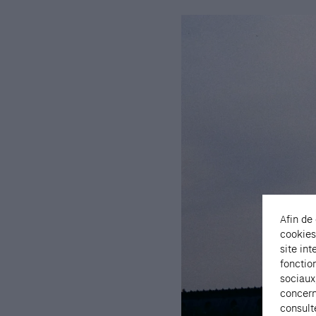
Afin de
cookies
site int
fonctio
sociaux
concern
consult