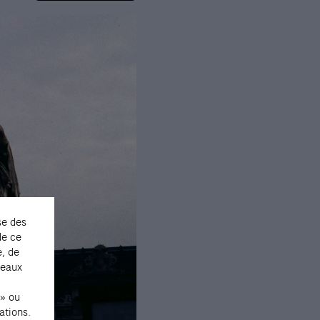
se des
de ce
e, de
seaux
 » ou
ations.