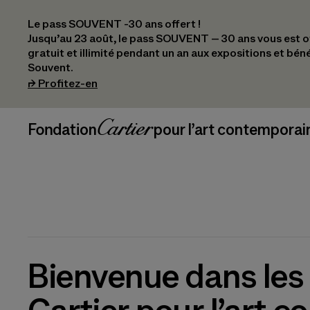
Le pass SOUVENT -30 ans offert !
Jusqu’au 23 août, le pass SOUVENT – 30 ans vous est off
gratuit et illimité pendant un an aux expositions et bén
Souvent.
(s’ouvre dans un nouvel onglet)
⮣
Profitez-en
Navigation en-tête
Fondation Cartier
_logo
pour l’art contemporai
Bienvenue dans les