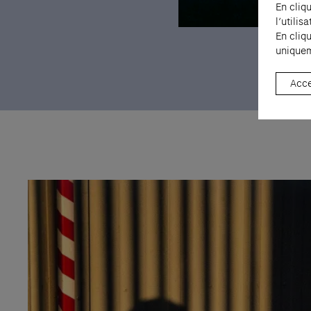
En cliq
l’utili
En cliq
Raymond Hains, Sans titre, 19
uniquem
Hains, Adagp, Paris, 2026
Acce