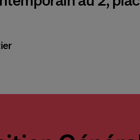
contemporain au 2, pla
ier