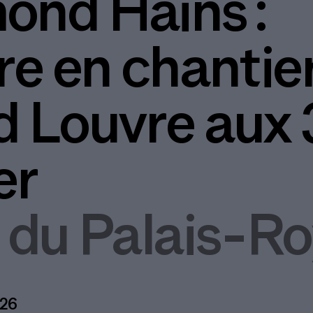
nd Hains :
re en chantie
 Louvre aux 
er
 du Palais-Ro
026