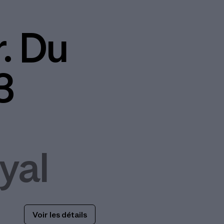
r. Du
3
yal
Voir les détails