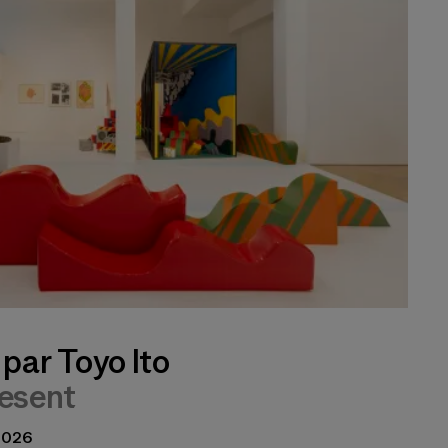
par Toyo Ito
esent
 2026