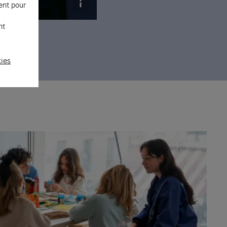
ent pour
nt
 © Raymond
kies